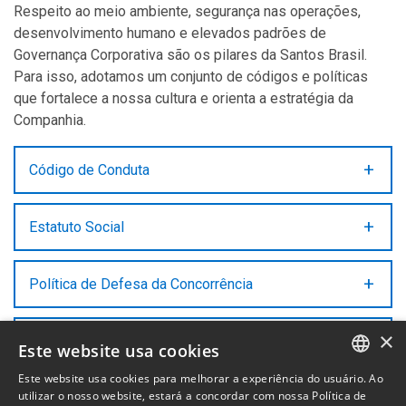
Respeito ao meio ambiente, segurança nas operações,
desenvolvimento humano e elevados padrões de
Governança Corporativa são os pilares da Santos Brasil.
Para isso, adotamos um conjunto de códigos e políticas
que fortalece a nossa cultura e orienta a estratégia da
Companhia.
Código de Conduta
Estatuto Social
STBP: Formulário de ...
30
Abr
Política de Defesa da Concorrência
STBP: Comunicado ao
03
Jun
...
×
Política de Gestão de Riscos
Este website usa cookies
STBP: Apresentação
14
Mai
d...
Este website usa cookies para melhorar a experiência do usuário. Ao
PORTUGUESE
utilizar o nosso website, estará a concordar com nossa Política de
STBP: Formulário de ...
13
Mai